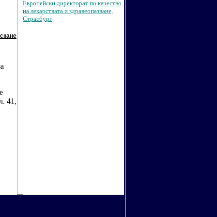
Европейски директорат по качество
на лекарствата и здравеопазване,
Страсбург
ускане
за
е
. 41,