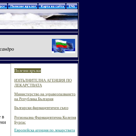
л. Александровска № 120, п.к. 659 тел. 056/ 807302, 
Полезни връзки
ИЗПЪЛНИТЕЛНА АГЕНЦИЯ ПО
ЛЕКАРСТВАТА
Министерство на здравеопазването
на Република България
Български фармацевтичен съюз
 в
Регионална Фармацевтична Колегия
ени
Бургас
Европейска агенция по лекарствата