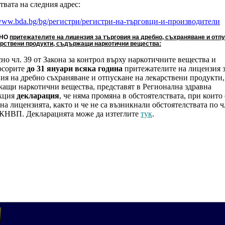
твата на следния адрес:
/www.bda.bg/bg/регистри/регистри-на-търговци-и-производители
СНО
притежателите на лицензия за търговия на дребно, съхраняване и отп
арствени продукти, съдържащи наркотични вещества:
но чл. 39 от Закона за контрол върху наркотичните вещества и
рсорите
до 31 януари всяка година
притежателите на лицензия 
ия на дребно съхраняване и отпускане на лекарствени продукти,
жащи наркотични вещества, представят в Регионална здравна
кция
декларация
, че няма промяна в обстоятелствата, при които 
на лицензията, както и че не са възникнали обстоятелствата по чл
 ЗКНВП.
Декларацията може да изтеглите
тук
.