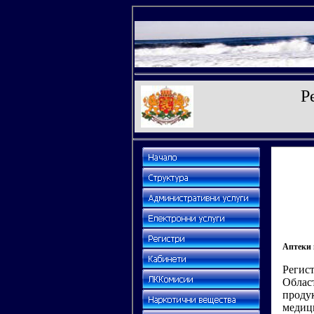
Р
Аптеки 
Регист
Област
продук
медици