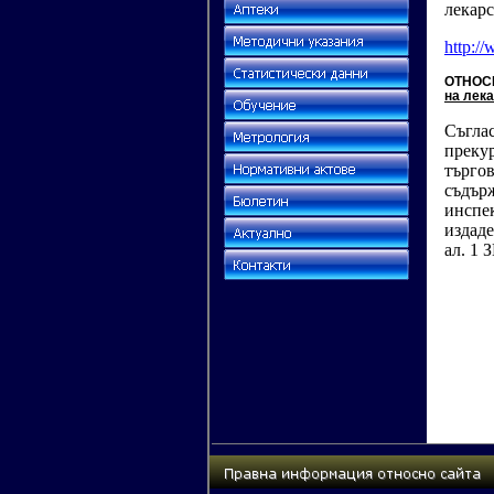
лекарс
http:/
ОТНО
на лек
Съглас
преку
търгов
съдър
инспе
издаде
ал. 1